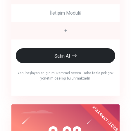
İletişim Modülü
+
Satın Al
Yeni başlayanlar için mükemmel seçim. Daha fazla pek çok
yönetim özelliği bulunmaktadır.
crm auto cync
KULLANICI SEÇİMİ
Best Choice
click to call back