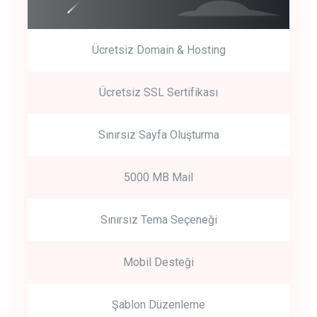
Ücretsiz Domain & Hosting
Get Started
Ücretsiz SSL Sertifikası
Start by trying our service for 30 days free trial no credit card
required.
Sınırsız Sayfa Oluşturma
5000 MB Mail
Sınırsız Tema Seçeneği
Mobil Desteği
Şablon Düzenleme