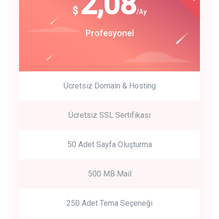
180
2,08
$
$
/year
/Ay
track energy costs
Start Up
Profesyonel
predictive dialing
Ücretsiz Domain & Hosting
Get Started
Ücretsiz SSL Sertifikası
Start by trying our service for 30 days free trial no credit card
required.
50 Adet Sayfa Oluşturma
500 MB Mail
250 Adet Tema Seçeneği