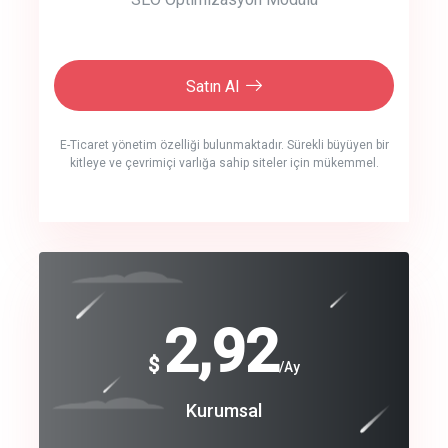
Satın Al
E-Ticaret yönetim özelliği bulunmaktadır. Sürekli büyüyen bir
kitleye ve çevrimiçi varlığa sahip siteler için mükemmel.
crm auto cync
click to call back
240
2,92
$
$
/year
/Ay
track energy costs
Coroprate
Kurumsal
predictive dialing