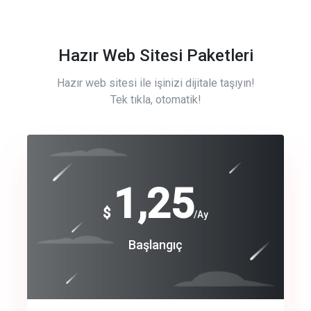
Hazır Web Sitesi Paketleri
Hazır web sitesi ile işinizi dijitale taşıyın!
Tek tıkla, otomatik!
Free
1,25
$
/Ay
Basic
Başlangıç